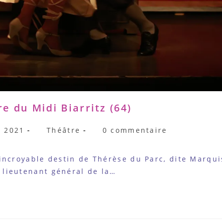
 du Midi Biarritz (64)
Post
Commentaires
 2021
Théâtre
0 commentaire
category:
de
la
oyable destin de Thérèse du Parc, dite Marquis
publication :
 lieutenant général de la…