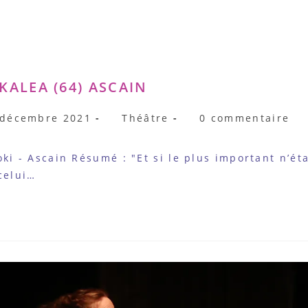
KALEA (64) ASCAIN
cation
Post
Commentaires
 décembre 2021
Théâtre
0 commentaire
e :
category:
de
la
ki - Ascain Résumé : "Et si le plus important n’étai
publication :
 celui…