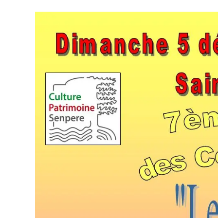
La
Gare
Du
Midi
Biarritz
(64)