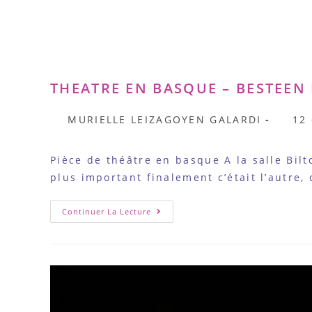
THEATRE EN BASQUE – BESTEEN 
Auteur/autrice
Publi
MURIELLE LEIZAGOYEN GALARDI
12
de
publié
la
Pièce de théâtre en basque A la salle Bilto
publication :
plus important finalement c’était l’autre,
THEATRE
Continuer La Lecture
EN
BASQUE
–
BESTEEN
KALEA
(64)
ASCAIN