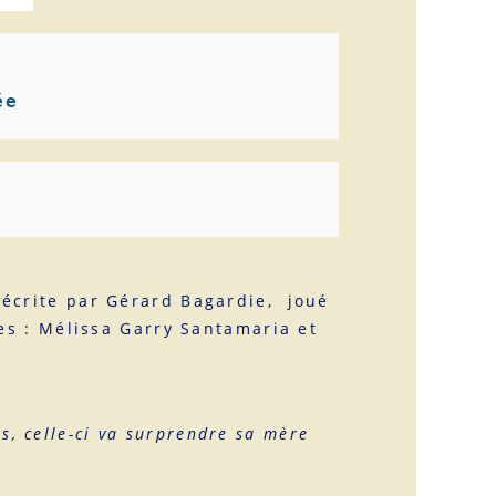
ée
endrine Garry Santamaria
 écrite par Gérard Bagardie, joué
es : Mélissa Garry Santamaria et
s, celle-ci va surprendre sa mère