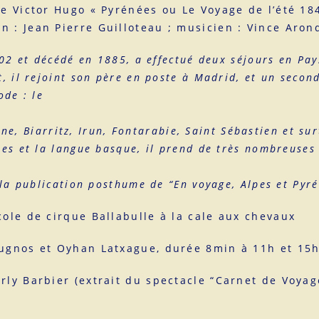
Victor Hugo « Pyrénées ou Le Voyage de l’été 184
: Jean Pierre Guilloteau ; musicien : Vince Aron
02 et décédé en 1885, a effectué deux séjours en Pa
 il rejoint son père en poste à Madrid, et un second
ode : le
rism
nne, Biarritz, Irun, Fontarabie, Saint Sébastien et su
es et la langue basque, il prend de très nombreuses
 découve
 la publication posthume de “En voyage, Alpes et Pyr
ole de cirque Ballabulle à la cale aux chevaux
ougnos et Oyhan Latxague, durée 8min à 11h et 15
ly Barbier (extrait du spectacle “Carnet de Voyag