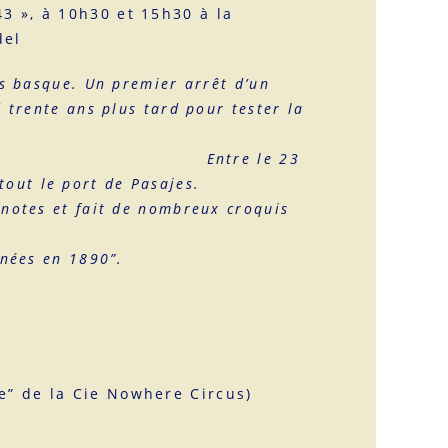
3 », à 10h30 et 15h30 à la
del
ys basque. Un premier arrêt d’un
 trente ans plus tard pour tester la
e.
Entre le 23
rtout le port de Pasajes.
 notes et fait de nombreux croquis
rtes.
énées en 1890”.
h
e” de la Cie Nowhere Circus)