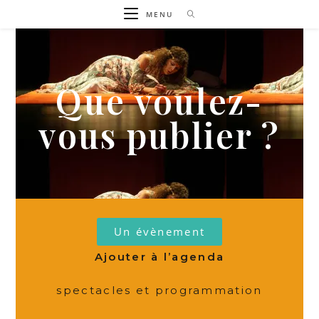
MENU
Que voulez-
vous publier ?
Un évènement
Ajouter à l’agenda
spectacles et programmation